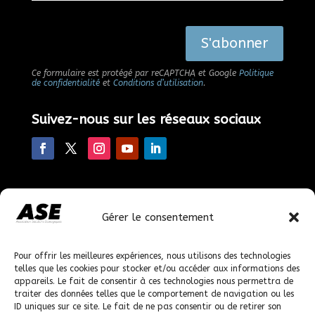
Alternative:
S'abonner
Ce formulaire est protégé par reCAPTCHA et Google
Politique
de confidentialité
et
Conditions d’utilisation
.
Suivez-nous sur les réseaux sociaux
Faire un don
Gérer le consentement
En faisant un don, vous nous permettez de poursuivre
nos actions.
Pour offrir les meilleures expériences, nous utilisons des technologies
telles que les cookies pour stocker et/ou accéder aux informations des
appareils. Le fait de consentir à ces technologies nous permettra de
© 2023-2026 solutions-ecologiques.org, tous droits
traiter des données telles que le comportement de navigation ou les
réservés.
ID uniques sur ce site. Le fait de ne pas consentir ou de retirer son