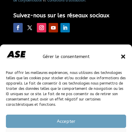
de confidentialité
et
Conditions d’utilisation
.
Suivez-nous sur les réseaux sociaux
Faire un don
Gérer le consentement
En faisant un don, vous nous permettez de poursuivre
nos actions.
Pour offrir les meilleures expériences, nous utilisons des technologies
telles que les cookies pour stocker et/ou accéder aux informations des
appareils. Le fait de consentir à ces technologies nous permettra de
© 2023-2026 solutions-ecologiques.org, tous droits
traiter des données telles que le comportement de navigation ou les
réservés.
ID uniques sur ce site. Le fait de ne pas consentir ou de retirer son
consentement peut avoir un effet négatif sur certaines
caractéristiques et fonctions.
Accepter