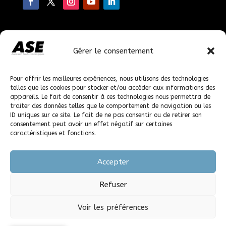
Faire un don
Gérer le consentement
En faisant un don, vous nous permettez de poursuivre
nos actions.
Pour offrir les meilleures expériences, nous utilisons des technologies
telles que les cookies pour stocker et/ou accéder aux informations des
appareils. Le fait de consentir à ces technologies nous permettra de
© 2023-2026 solutions-ecologiques.org, tous droits
traiter des données telles que le comportement de navigation ou les
réservés.
ID uniques sur ce site. Le fait de ne pas consentir ou de retirer son
consentement peut avoir un effet négatif sur certaines
caractéristiques et fonctions.
Accepter
Refuser
Voir les préférences