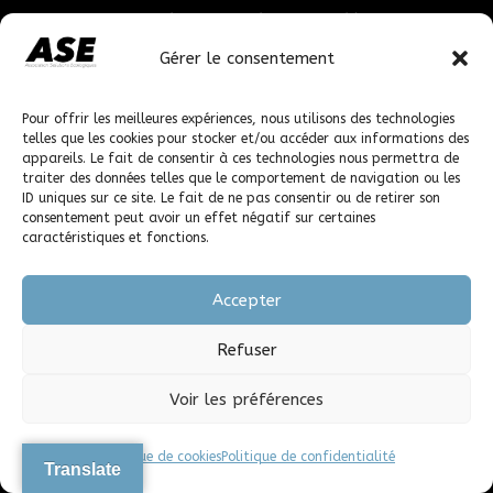
Des solutions pour réduire les conséquences du dérèglement
climatique.
Gérer le consentement
Une association indépendante à but non-lucratif, apolitique et
sans confession.
Pour offrir les meilleures expériences, nous utilisons des technologies
telles que les cookies pour stocker et/ou accéder aux informations des
Liens utiles
appareils. Le fait de consentir à ces technologies nous permettra de
traiter des données telles que le comportement de navigation ou les
Politique de confidentialité
ID uniques sur ce site. Le fait de ne pas consentir ou de retirer son
consentement peut avoir un effet négatif sur certaines
Politique de cookies
caractéristiques et fonctions.
Espace Presse
Accepter
Inscription à la newsletter
Refuser
Voir les préférences
Français
Politique de cookies
Politique de confidentialité
Anglais
Translate
Allemand