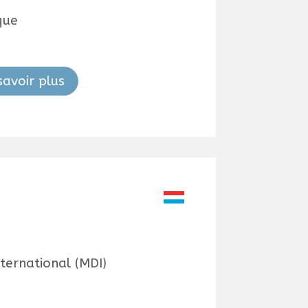
que
savoir plus
ernational (MDI)