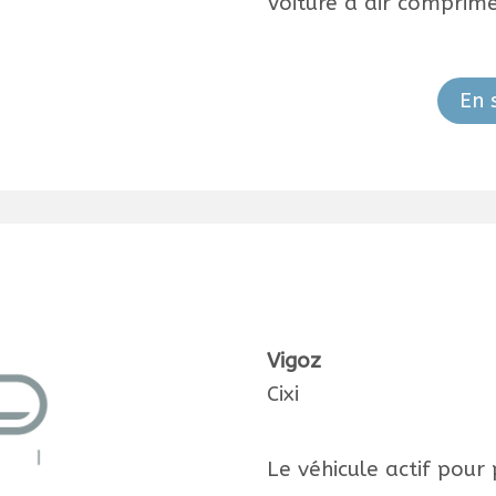
Voiture à air comprim
En 
Vigoz
Cixi
Le véhicule actif pour