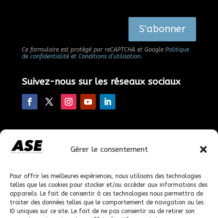
Alternative:
S'abonner
Ce formulaire est protégé par reCAPTCHA et Google
Politique
de confidentialité
et
Conditions d’utilisation
.
Suivez-nous sur les réseaux sociaux
Faire un don
Gérer le consentement
En faisant un don, vous nous permettez de poursuivre
nos actions.
Pour offrir les meilleures expériences, nous utilisons des technologies
telles que les cookies pour stocker et/ou accéder aux informations des
appareils. Le fait de consentir à ces technologies nous permettra de
© 2023-2026 solutions-ecologiques.org, tous droits
traiter des données telles que le comportement de navigation ou les
réservés.
ID uniques sur ce site. Le fait de ne pas consentir ou de retirer son