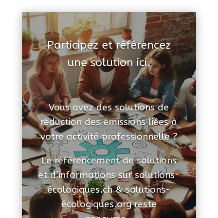
Participez et référencez
une solution ici.
Vous avez des solutions de
réduction des émissions liées à
votre activité professionnelle ?
Le référencement de solutions
et d’informations sur solutions-
écologiques.ch & solutions-
écologiques.org reste