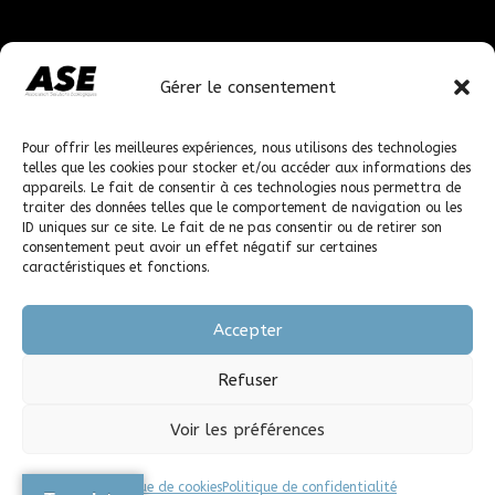
Faire un don
Gérer le consentement
En faisant un don, vous nous permettez de poursuivre
nos actions.
Pour offrir les meilleures expériences, nous utilisons des technologies
telles que les cookies pour stocker et/ou accéder aux informations des
appareils. Le fait de consentir à ces technologies nous permettra de
© 2023-2026 solutions-ecologiques.org, tous droits
traiter des données telles que le comportement de navigation ou les
réservés.
ID uniques sur ce site. Le fait de ne pas consentir ou de retirer son
consentement peut avoir un effet négatif sur certaines
caractéristiques et fonctions.
Accepter
Refuser
Voir les préférences
Politique de cookies
Politique de confidentialité