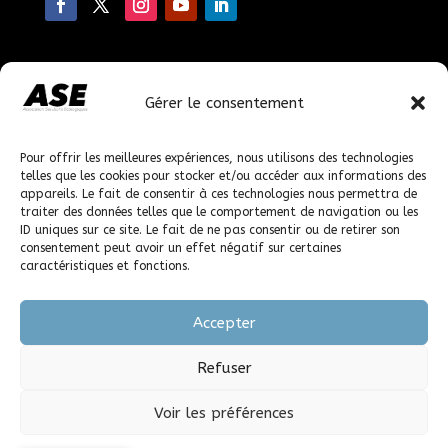
Faire un don
Gérer le consentement
En faisant un don, vous nous permettez de poursuivre
nos actions.
Pour offrir les meilleures expériences, nous utilisons des technologies
telles que les cookies pour stocker et/ou accéder aux informations des
appareils. Le fait de consentir à ces technologies nous permettra de
© 2023-2026 solutions-ecologiques.org, tous droits
traiter des données telles que le comportement de navigation ou les
réservés.
ID uniques sur ce site. Le fait de ne pas consentir ou de retirer son
consentement peut avoir un effet négatif sur certaines
caractéristiques et fonctions.
Accepter
Refuser
Voir les préférences