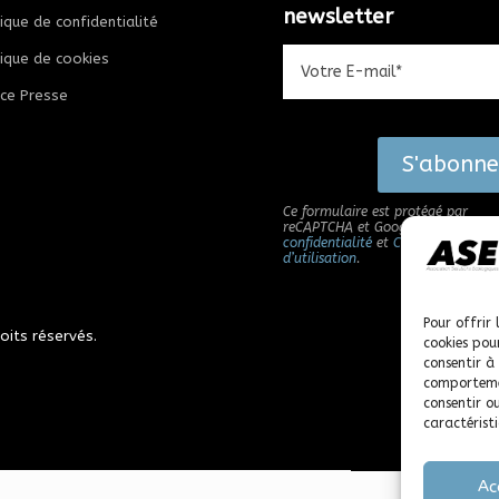
newsletter
tique de confidentialité
tique de cookies
ce Presse
Alternative:
S'abonne
Ce formulaire est protégé par
reCAPTCHA et Google
Politique de
confidentialité
et
Conditions
d’utilisation
.
Pour offrir 
oits réservés.
cookies pou
consentir à
comportemen
consentir o
caractéristi
Ac